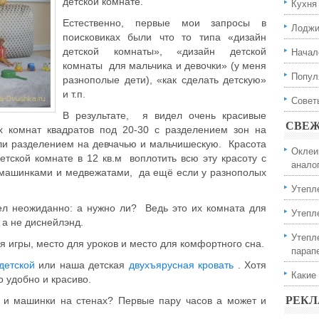
детской комнате.
Кухня
Естественно, первые мои запросы в
Лодж
поисковиках были что то типа «дизайн
Начал
детской комнаты», «дизайн детской
комнаты для мальчика и девочки» (у меня
Попул
разнополые дети), «как сделать детскую»
и т.п.
Совет
В результате, я видел очень красивые
СВЕЖ
х комнат квадратов под 20-30 с разделением зон на
или разделением на девчачью и мальчишескую. Красота
Оклеи
детской комнате в 12 кв.м воплотить всю эту красоту с
анало
, машинками и медвежатами, да ещё если у разнополых
Утепл
ел неожиданно: а нужно ли? Ведь это их комната для
Утепл
а не диснейлэнд.
Утепл
 игры, место для уроков и место для комфортного сна.
парап
детской
или наша детская
двухъярусная кровать
. Хотя
Какие
о удобно и красиво.
РЕК
и и машинки на стенах? Первые пару часов а может и