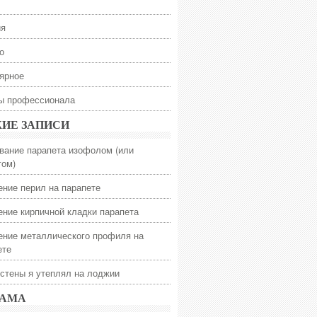
ия
о
ярное
ы профессионала
ИЕ ЗАПИСИ
вание парапета изофолом (или
гом)
ение перил на парапете
ение кирпичной кладки парапета
ение металлического профиля на
ете
 стены я утеплял на лоджии
ЛАМА