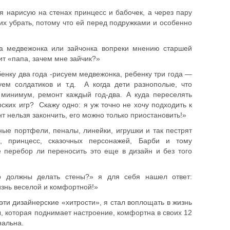
 я нарисую на стенах принцесс и бабочек, а через пару
 их убрать, потому что ей перед подружками и особенно
а медвежонка или зайчонка вопреки мнению старшей
ит «папа, зачем мне зайчик?»
енку два года -рисуем медвежонка, ребенку три года —
ем солдатиков и т.д. А когда дети разнополые, что
 минимум, ремонт каждый год-два. А куда переселять
рских игр? Скажу одно: я уж точно не хочу подходить к
т нельзя закончить, его можно только приостановить!»
ые портфели, пеналы, линейки, игрушки и так пестрят
, принцесс, сказочных персонажей, Барби и тому
е перебор ли переносить это еще в дизайн и без того
о должны делать стены?» я для себя нашел ответ:
знь веселой и комфортной!»
 эти дизайнерские «хитрости», я стал воплощать в жизнь
, которая поднимает настроение, комфортна в своих 12
нальна.