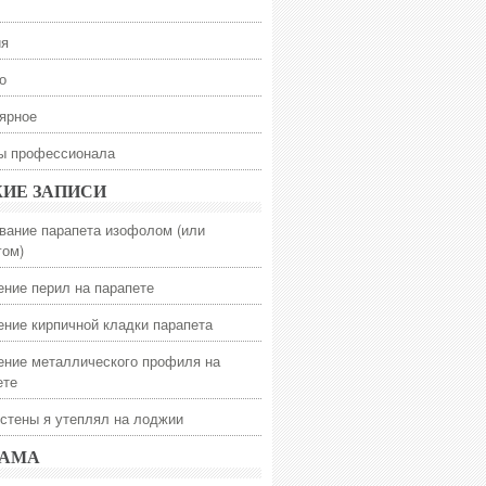
ия
о
ярное
ы профессионала
ИЕ ЗАПИСИ
вание парапета изофолом (или
гом)
ение перил на парапете
ение кирпичной кладки парапета
ение металлического профиля на
ете
 стены я утеплял на лоджии
ЛАМА