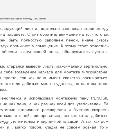
пененные швы между листами
следующий лист и тщательно запенивая стыки между
на парапете. Стоит обратить внимание на то, что стык
ен быть полностью заполнен пеной, иначе сквозь
здух проникнет в помещение. К этому стоит отнестись
 обрезки выступающей пены, обнаружились пустоты,
е, старался вывести листы максимально вертикально,
 себе возведение каркаса для монтажа гипсокартона.
к просто, так как пена имеет свойство расширяться,
теплителя добиться мне не удалось, но на этом этапе
лось.
Пеноплекса я использовал монтажную пену PENOSIL
 не как пена, а как раз как клей для утеплителей. Её
сутствие вторичного расширения и быстрая скорость
не смог я к ней приноровиться, так как хотел добиться
жду утеплителем и кирпичной кладкой. А так как дом
ми и , мягко говоря, кладка не совсем ровная, то и