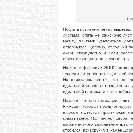
Про
После высыхания пены, вырезаю 
листами, опять же фиксирую лист 
между плитами утеплителя долж
оставшуюся щелочку, холодный во
очень скрупулезно и если после
обязательно их заново заполнить.
На этапе фиксации ЭППС на кладк
тем самым упростив в дальнейшем
Но признаюсь честно, это не та
идеальной ровности поверхности у
идеальной вертикали и не требова
Изначально для фиксации плит 
FixFoam, которая позиционируется
плюсом является практически от
схватывания. Но, честно говоря, 
максимального заполнения шва ме
строился криворукими каменщика