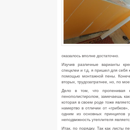
оказалось вполне достаточно.
Изучив различные варианты кре
спецклеи и т.д, я пришел для себя 
помощью монтажной пены. Конечно
вторых, трудозатратнее, но, по мо
Дело в том, что пропенивая к
пенополистиролом, замечаешь каки
которая в своем роде тоже являет
намертво в отличии от «грибков»,
одним из основных принципов ут
неподвижность утеплителя являет
Итак, по порядку. Так как листы 