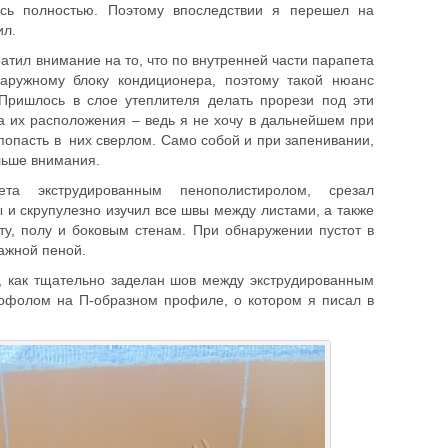
ась полностью. Поэтому впоследствии я перешел на
ил.
ратил внимание на то, что по внутренней части парапета
аружному блоку кондиционера, поэтому такой нюанс
 Пришлось в слое утеплителя делать прорези под эти
а их расположения – ведь я не хочу в дальнейшем при
 попасть в них сверлом. Само собой и при запенивании,
льше внимания.
та экструдированным пенополистиролом, срезал
и скрупулезно изучил все швы между листами, а также
ту, полу и боковым стенам. При обнаружении пустот в
ажной пеной.
, как тщательно заделан шов между экструдированным
зофолом на П-образном профиле, о котором я писал в