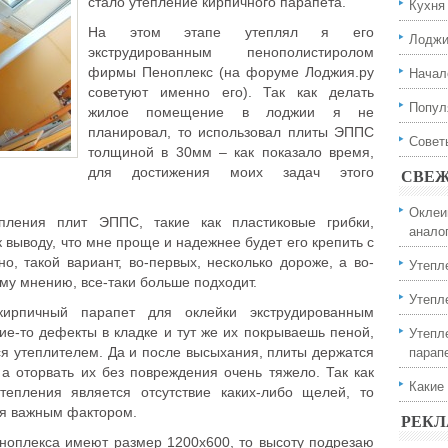
стало утепление кирпичного парапета.
Кухня
На этом этапе утеплял я его
Лодж
экструдированным пенополистиролом
Начал
фирмы Пеноплекс (на форуме Лоджия.ру
советуют именно его). Так как делать
Попул
жилое помещение в лоджии я не
планировал, то использовал плиты ЭППС
Совет
толщиной в 30мм – как показало время,
для достижения моих задач этого
СВЕЖ
Оклеи
пления плит ЭППС, такие как пластиковые грибки,
анало
к выводу, что мне проще и надежнее будет его крепить с
, такой вариант, во-первых, несколько дороже, а во-
Утепл
ему мнению, все-таки больше подходит.
Утепл
ирпичный парапет для оклейки экструдированным
Утепл
е-то дефекты в кладке и тут же их покрываешь пеной,
парап
ся утеплителем. Да и после высыхания, плиты держатся
 а оторвать их без повреждения очень тяжело. Так как
Какие
епления является отсутствие каких-либо щелей, то
ся важным фактором.
РЕК
пеноплекса имеют размер 1200х600, то высоту подрезаю