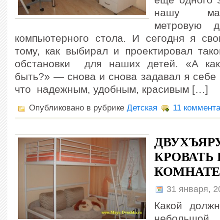
еще одного 
нашу мал
метровую д
компьютерного стола. И сегодня я св
тому, как выбирал и проектировал так
обстановки для наших детей. «А ка
быть?» — снова и снова задавал я себе
что надежным, удобным, красивым […]
Опубликовано в рубрике
Детская
11 коммента
ДВУХЪЯР
КРОВАТЬ 
КОМНАТЕ
31 января, 
Какой должн
небольшой 