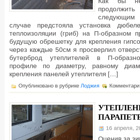
Как бы не
продолжит
следующим
случае предстояла установка дюбел
теплоизоляции (гриб) на П-образном 
будущую обрешетку для крепления гипсо
через каждые 50см я просверлил отверс
бутерброд утеплителей в П-образн
профиле по диаметру, равному диам
крепления панелей утеплителя […]
Опубликовано в рубрике
Лоджия
Комментари
УТЕПЛЕН
ПАРАПЕТ
16 апреля, 
Оценив за з