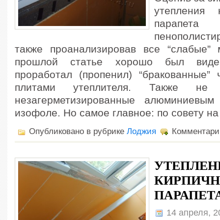
утепления 
парапета э
пенополисти
также проанализировав все “слабые”
прошлой статье хорошо был виде
проработал (пропенил) “бракованные”
плитами утеплителя. Также н
незагерметизированные алюминиевы
изофоле. Но самое главное: по совету н
Опубликовано в рубрике
Лоджия
Комментари
УТЕПЛЕН
КИРПИЧН
ПАРАПЕТ
14 апреля, 